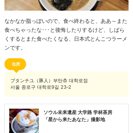
なかなか脂っぽいので、食べ終わると、ああ～また
食べちゃったな･･･と後悔したりするけど、しばら
くするとまた食べたくなる、日本式とんこつラーメ
ンです。
住所
ブタンチユ（豚人）부탄츄 대학로점
서울 종로구 대학로9길 23-2
ソウル未来遺産 大学路 学林茶房
「星から来たあなた」撮影地