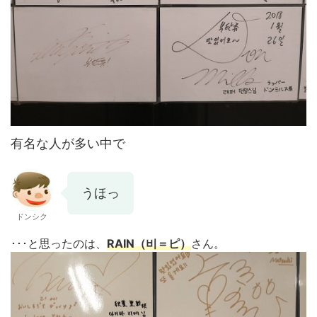
有名な人が多い中で
うほっ
ドンシク
･･･と思ったのは、
RAIN（비＝ピ）
さん。