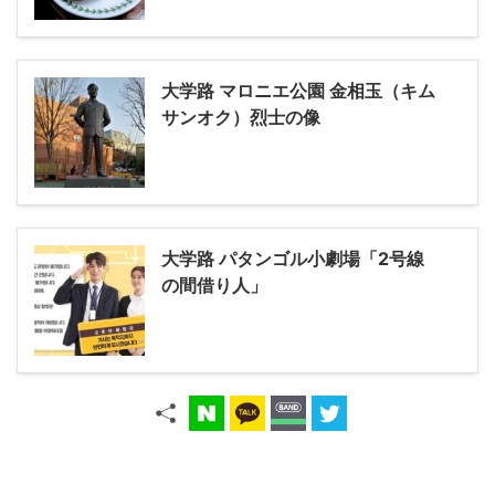
大学路 マロニエ公園 金相玉（キム
サンオク）烈士の像
大学路 パタンゴル小劇場「2号線
の間借り人」