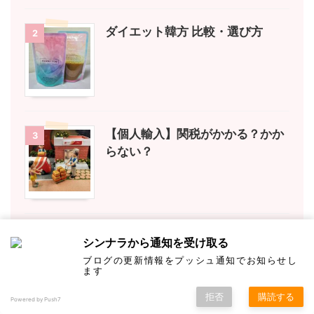
ダイエット韓方 比較・選び方
2
【個人輸入】関税がかかる？かか
3
らない？
雑巾の臭いが消える洗濯機
4
シンナラから通知を受け取る
ブログの更新情報をプッシュ通知でお知らせし
ます
拒否
購読する
Powered by Push7