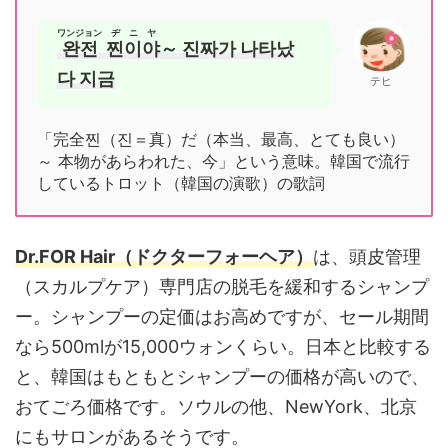
ワンジョン
ヂニヤ
완전
찐이야
～ 진짜가 나타났
다 지금
テヒ
「完全찐（진＝真）だ（本当、最高、とても良い）
～ 本物があらわれた、今」という意味。韓国で流行
しているトロット（韓国の演歌）の歌詞
Dr.FOR Hair（ドクターフォーヘア）
は、頭皮管理
（スカルプケア）専門店の脱毛を緩和するシャンプ
ー。シャンプーの定価はお高めですが、セール期間
なら500mlが15,000ウォンくらい。日本と比較する
と、韓国はもともとシャンプーの価格が高いので、
おてごろ価格です。ソウルの他、NewYork、北京
にもサロンがあるそうです。