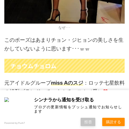
なぜ･･･
このポーズはあまりチョン・ジヒョンの美しさを生
かしていないように思います･･･ㅠㅠ
チョウムチョロム
元アイドルグループ
miss Aのスジ
：ロッテ七星飲料
の焼酎ブランド、チョウムチョロム（愛）
♥
シンナラから通知を受け取る
ブログの更新情報をプッシュ通知でお知らせし
ます
拒否
購読する
Powered by Push7