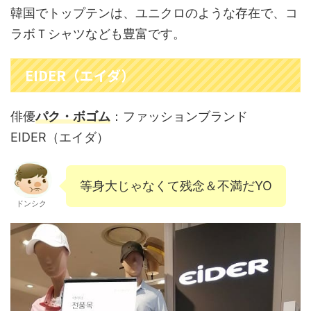
韓国でトップテンは、ユニクロのような存在で、コ
ラボＴシャツなども豊富です。
EIDER（エイダ）
俳優
パク・ボゴム
：ファッションブランド
EIDER（エイダ）
等身大じゃなくて残念＆不満だYO
ドンシク