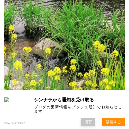
シンナラから通知を受け取る
ブログの更新情報をプッシュ通知でお知らせし
小川に沿って多くの橋があります。ほとんどの橋の
ます
下には運動器具が設置されてます。雨に濡れないよ
拒否
購読する
Powered by Push7
うな工夫ですね。