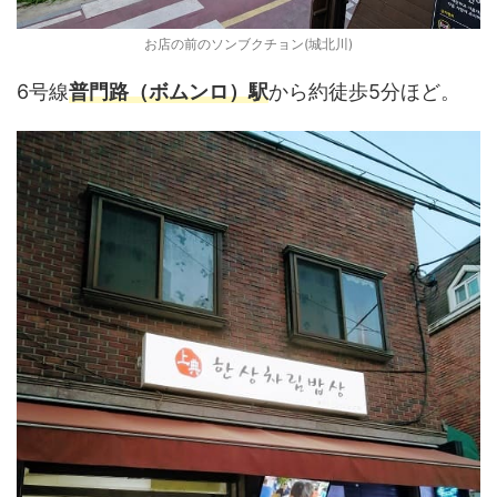
お店の前のソンブクチョン(城北川)
6号線
普門路（ボムンロ）駅
から約徒歩5分ほど。