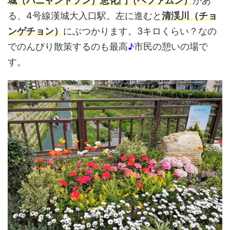
城（ハニャントソン）恵化門（ヘファムン）
があ
る、4号線漢城大入口駅。左に進むと
清渓川（チョ
ンゲチョン）
にぶつかります。3キロくらい？なの
でのんびり散策するのも最高
♪
市民の憩いの場で
す。