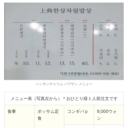
ハンサンチャリム パプサン メニュー
メニュー表（写真左から）＊おひとり様１人前注文です
食事
ポッサム定
コンギパｐ
9,000ウォ
食
ン