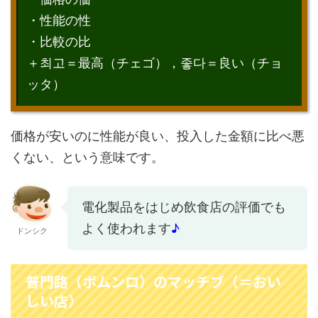
・性能の性
・比較の比
＋최고＝最高（チェゴ），좋다＝良い（チョ
ッタ）
価格が安いのに性能が良い、投入した金額に比べ悪
くない、という意味です。
電化製品をはじめ飲食店の評価でも
よく使われます
♪
ドンシク
普門路（ボムンロ）のマッチブ（＝おい
しい店）