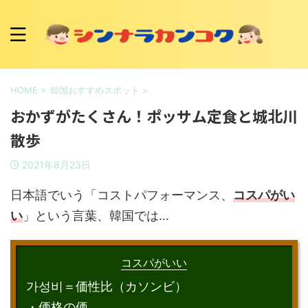
HOME
>
韓国おすすめスポット
>
おかずがたくさん！ポッサム定食と城北川
散歩
2021年8月23日
日本語でいう「コストパフォーマンス、
コスパがい
い
」という言葉、韓国では…
コスパがいい
가성비＝価性比（カソンビ）
・価格の価