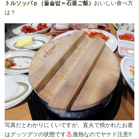
トルソッパｐ（돌솥밥＝石釜ご飯）
おいしい食べ方
は？
写真だとわかりにくいですが、直火で焼かれたお釜
はグッツグツの状態です
激熱なのでヤケド注意!!