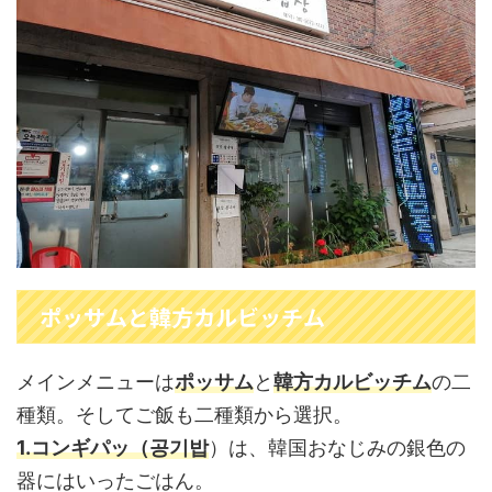
ポッサムと韓方カルビッチム
メインメニューは
ポッサム
と
韓方カルビッチム
の二
種類。そしてご飯も二種類から選択。
1.コンギパッ（공기밥
）は、韓国おなじみの銀色の
器にはいったごはん。