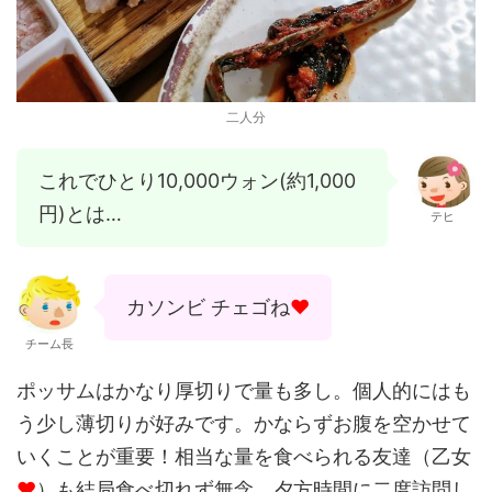
二人分
これでひとり10,000ウォン(約1,000
円)とは…
テヒ
カソンビ チェゴね
♥
チーム長
ポッサムはかなり厚切りで量も多し。個人的にはも
う少し薄切りが好みです。かならずお腹を空かせて
いくことが重要！相当な量を食べられる友達（乙女
♥
）も結局食べ切れず無念。夕方時間に二度訪問し