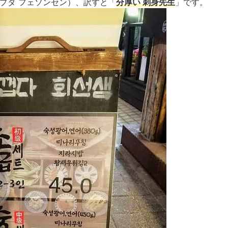
プタ フェソンセン）、訳すと「
分厚い 刺身先生
」です。