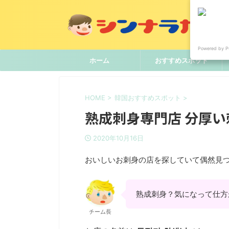
Powered by P
ホーム
おすすめスポット
HOME
>
韓国おすすめスポット
>
熟成刺身専門店 分厚い
2020年10月16日
おいしいお刺身の店を探していて偶然見
熟成刺身？気になって仕方
チーム長