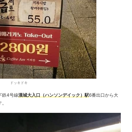
ドッキドキ
下鉄4号線
漢城大入口（ハンソンデイック）駅
6番出口から大
す。