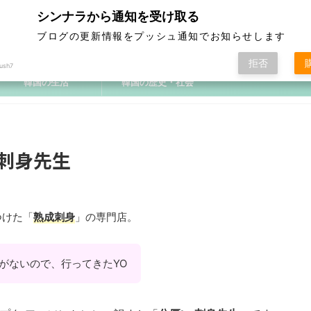
シンナラから通知を受け取る
ブログの更新情報をプッシュ通知でお知らせします
拒否
ush7
韓国の生活
韓国の歴史・社会
刺身先生
つけた「
熟成刺身
」の専門店。
がないので、行ってきたYO