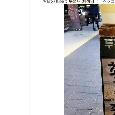
お店の名前は
두껍다 회생님
（トゥッコ