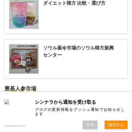
ダイエット韓方 比較・選び方
ソウル薬令市場のソウル韓方振興
センター
豊基人参市場
慶尚北道 栄州市 人参路 8
シンナラから通知を受け取る
(경상북도 영주시 인삼로 8)
ブログの更新情報をプッシュ通知でお知らせし
ます
拒否
購読する
Powered by Push7