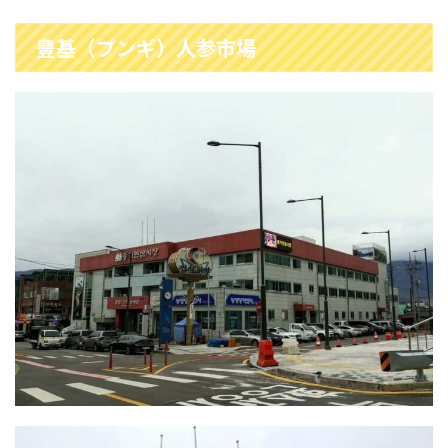
豊基（プンギ）人参市場