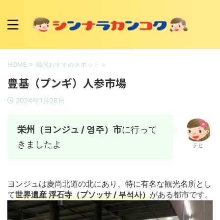
HOME
>
韓国おすすめスポット
>
豊基（プンギ）人参市場
2024年1月28日
栄州（ヨンジュ / 영주）市
に行って
きましたよ
テヒ
ヨンジュは慶尚北道の北にあり、特に有名な観光名所とし
て
世界遺産 浮石寺（プソッサ / 부석사）
がある都市です。