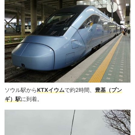
ソウル駅から
KTXイウム
で約2時間、
豊基（プン
ギ）駅
に到着。