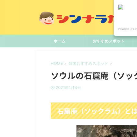
Powered by P
ホーム
おすすめスポット
HOME
>
韓国おすすめスポット
>
ソウルの石窟庵（ソッ
2021年1月4日
石窟庵（ソックラム）と