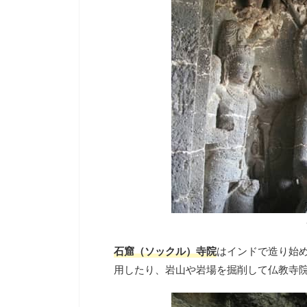
石窟（ソックル）寺院
はインドで造り始
用したり、岩山や岩場を掘削して仏教寺