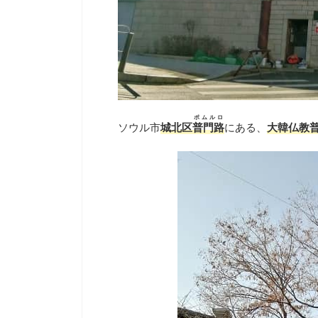
ポムルロ
ソウル市
城北区
普門路
にある、
大韓仏教