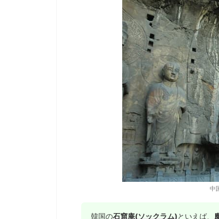
中
韓国の
石窟庵(ソックラム)
といえば、