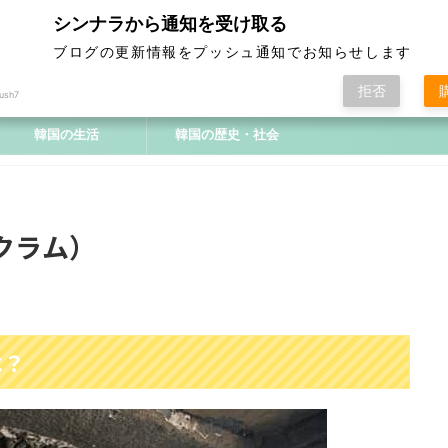
シンナラから通知を受け取る
ブログの更新情報をプッシュ通知でお知らせします
拒否
ush7
韓国の生活
韓国の歴史・社会
クラム）
は？