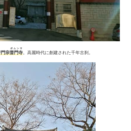
ポムンサ
普門宗
普門寺
。高麗時代に創建された千年古刹。