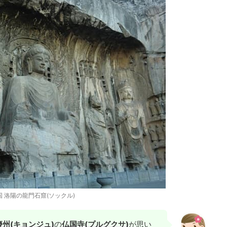
国 洛陽の龍門石窟(ソックル)
慶州(キョンジュ)
の
仏国寺(プルグクサ)
が思い